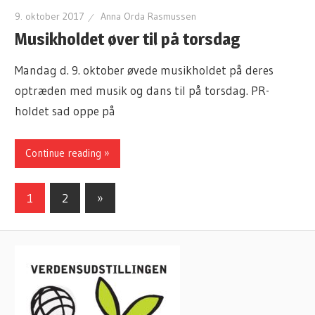
9. oktober 2017
Anna Orda Rasmussen
Musikholdet øver til på torsdag
Mandag d. 9. oktober øvede musikholdet på deres
optræden med musik og dans til på torsdag. PR-
holdet sad oppe på
Continue reading »
1
2
Next
»
Navigation
Posts
til
indlæg