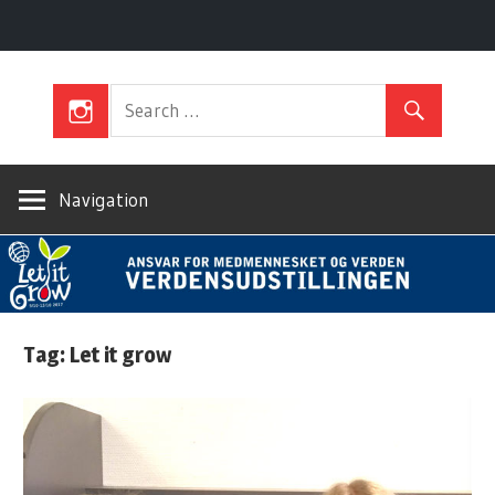
Skip
Let
to
content
It
Navigation
Grow
Tag: Let it grow