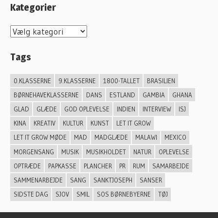
Kategorier
K
a
Tags
t
e
0.KLASSERNE
9.KLASSERNE
1800-TALLET
BRASILIEN
g
BØRNEHAVEKLASSERNE
DANS
ESTLAND
GAMBIA
GHANA
o
GLAD
GLÆDE
GOD OPLEVELSE
INDIEN
INTERVIEW
ISJ
r
KINA
KREATIV
KULTUR
KUNST
LET IT GROW
i
LET IT GROW MØDE
MAD
MADGLÆDE
MALAWI
MEXICO
e
MORGENSANG
MUSIK
MUSIKHOLDET
NATUR
OPLEVELSE
r
OPTRÆDE
PAPKASSE
PLANCHER
PR
RUM
SAMARBEJDE
SAMMENARBEJDE
SANG
SANKTJOSEPH
SANSER
SIDSTE DAG
SJOV
SMIL
SOS BØRNEBYERNE
TØJ