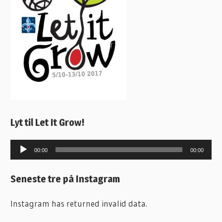
Lyt til Let It Grow!
Lydafspiller
00:00
00:00
Seneste tre på Instagram
Instagram has returned invalid data.