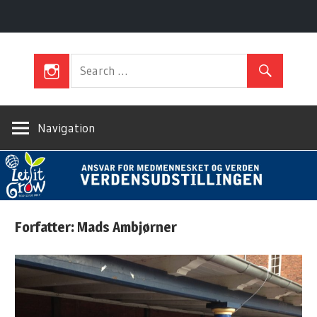
Skip
Let
to
content
It
Navigation
Grow
Forfatter:
Mads Ambjørner