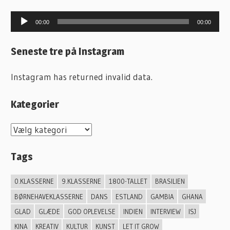
Lydafspiller
00:00
00:00
Seneste tre på Instagram
Instagram has returned invalid data.
Kategorier
K
a
Tags
t
e
0.KLASSERNE
9.KLASSERNE
1800-TALLET
BRASILIEN
g
BØRNEHAVEKLASSERNE
DANS
ESTLAND
GAMBIA
GHANA
o
GLAD
GLÆDE
GOD OPLEVELSE
INDIEN
INTERVIEW
ISJ
r
KINA
KREATIV
KULTUR
KUNST
LET IT GROW