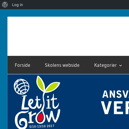
Om
Log in
WordPress
Skip
to
Let
content
It
Forside
Skolens webside
Kategorier
Grow