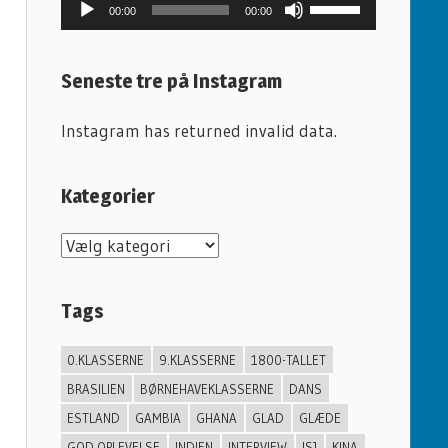
Lydafspiller
Brug
00:00
00:00
op/ned
piletasterne
Seneste tre på Instagram
for
at
Instagram has returned invalid data.
skrue
op
Kategorier
eller
ned
K
for
a
lyden.
t
Tags
e
g
0.KLASSERNE
9.KLASSERNE
1800-TALLET
o
BRASILIEN
BØRNEHAVEKLASSERNE
DANS
r
ESTLAND
GAMBIA
GHANA
GLAD
GLÆDE
GOD OPLEVELSE
INDIEN
INTERVIEW
ISJ
KINA