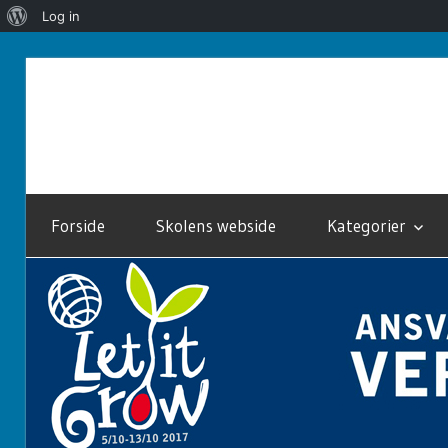
Om
Log in
WordPress
Skip
to
Let
content
It
Forside
Skolens webside
Kategorier
Grow