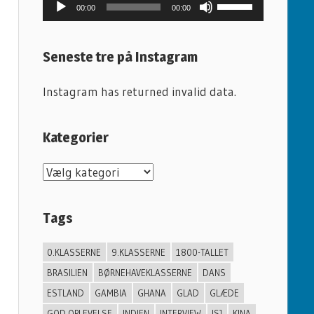
Lydafspiller
Brug
00:00
00:00
op/ned
piletasterne
Seneste tre på Instagram
for
at
Instagram has returned invalid data.
skrue
op
Kategorier
eller
ned
K
for
a
lyden.
t
Tags
e
g
0.KLASSERNE
9.KLASSERNE
1800-TALLET
o
BRASILIEN
BØRNEHAVEKLASSERNE
DANS
r
ESTLAND
GAMBIA
GHANA
GLAD
GLÆDE
GOD OPLEVELSE
INDIEN
INTERVIEW
ISJ
KINA