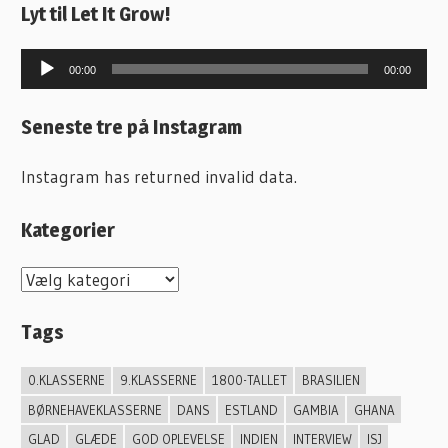
Lyt til Let It Grow!
Lydafspiller
00:00
00:00
Seneste tre på Instagram
Instagram has returned invalid data.
Kategorier
K
a
Tags
t
e
0.KLASSERNE
9.KLASSERNE
1800-TALLET
BRASILIEN
g
BØRNEHAVEKLASSERNE
DANS
ESTLAND
GAMBIA
GHANA
o
GLAD
GLÆDE
GOD OPLEVELSE
INDIEN
INTERVIEW
ISJ