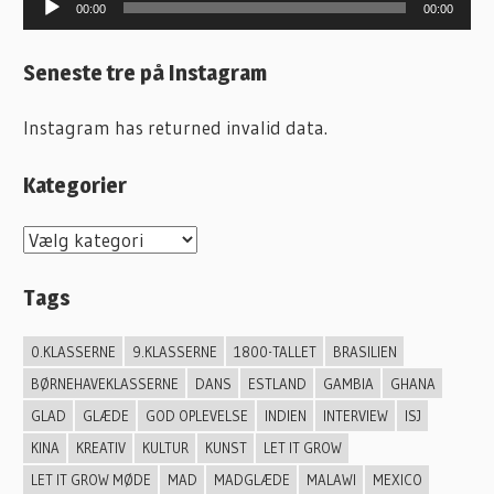
Lydafspiller
00:00
00:00
Seneste tre på Instagram
Instagram has returned invalid data.
Kategorier
K
a
Tags
t
e
0.KLASSERNE
9.KLASSERNE
1800-TALLET
BRASILIEN
g
BØRNEHAVEKLASSERNE
DANS
ESTLAND
GAMBIA
GHANA
o
GLAD
GLÆDE
GOD OPLEVELSE
INDIEN
INTERVIEW
ISJ
r
KINA
KREATIV
KULTUR
KUNST
LET IT GROW
i
LET IT GROW MØDE
MAD
MADGLÆDE
MALAWI
MEXICO